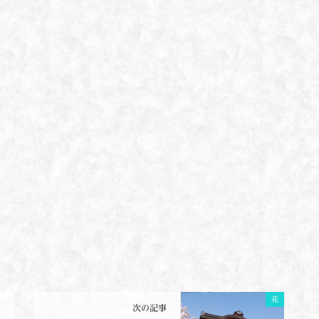
花
次の記事