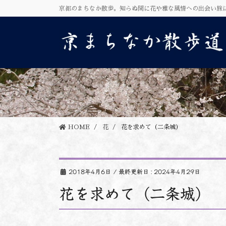
コ
ナ
京都のまちなか散歩。知らぬ間に花や雅な風情への出会い旅
ン
ビ
テ
ゲ
ン
ー
ツ
シ
に
ョ
移
ン
動
に
移
動
HOME
花
花を求めて（二条城）
2018年4月6日
/ 最終更新日 :
2024年4月29日
花を求めて（二条城）