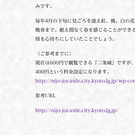
みです。
毎年4月の下旬に見ごろを迎え紅、桃、白の
晩春まで、絶え間なく春を感じることができ
情を心待ちにしていたことでしょう。
（ご参考までに）
現在は600円で観覧できる「二条城」ですが、
400円という料金設定になります。
http://nijo-jocastle.city.kyoto.lg.jp/wp-
参考URL
http://nijo-jocastle.city.kyoto.lg.jp/