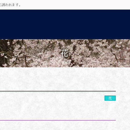
に誘われます。
花
花