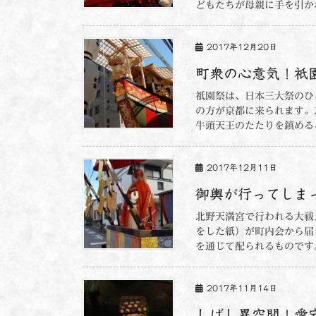
どもたちが母親に手を引か
2017年12月20日
町衆の心意気！祇園
祇園祭は、日本三大祭のひ
の方が京都に来られます。
牛頭天王のたたりを鎮める
2017年12月11日
御輿が行ってしま
北野天満宮で行われる大祓
をした紙）が町内会から届
を通じて配られるものです。
2017年11月14日
しばし異空間！愛