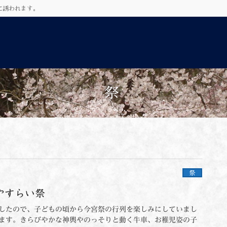
に誘われます。
祭
祭
やすらい祭
したので、子どもの頃から今宮祭の行列を楽しみにしていまし
ます。きらびやかな神輿やのっそりと動く牛車、お稚児姿の子