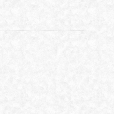
カ
イ
ブ