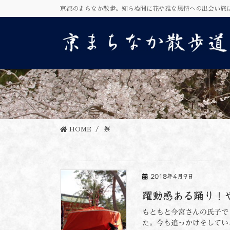
コ
ナ
京都のまちなか散歩。知らぬ間に花や雅な風情への出会い旅
ン
ビ
テ
ゲ
ン
ー
ツ
シ
に
ョ
移
ン
動
に
移
動
HOME
祭
2018年4月9日
躍動感ある踊り！
もともと今宮さんの氏子で
た。今も追っかけをしてい