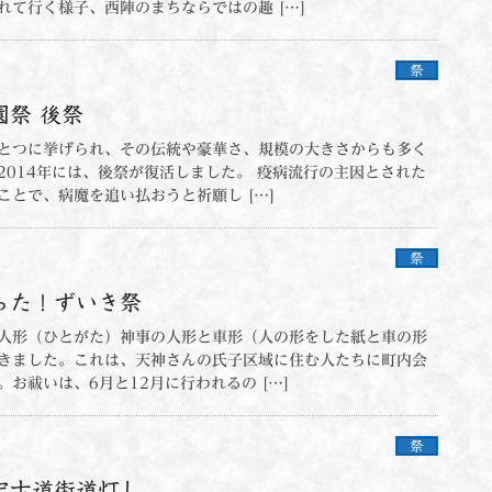
れて行く様子、西陣のまちならではの趣 […]
祭
祭 後祭
とつに挙げられ、その伝統や豪華さ、規模の大きさからも多く
2014年には、後祭が復活しました。 疫病流行の主因とされた
ことで、病魔を追い払おうと祈願し […]
祭
った！ずいき祭
人形（ひとがた）神事の人形と車形（人の形をした紙と車の形
きました。これは、天神さんの氏子区域に住む人たちに町内会
お祓いは、6月と12月に行われるの […]
祭
宕古道街道灯し