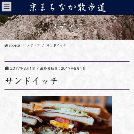
コ
ナ
ン
ビ
テ
ゲ
ン
ー
メディア
ツ
シ
に
ョ
移
ン
HOME
メディア
サンドイッチ
動
に
移
動
2017年8月1日
/ 最終更新日 :
2017年8月1日
サンドイッチ